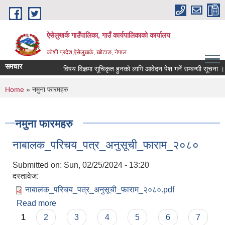
Skip to main content
ऐसेलुखर्क गाउँपालिका, गाउँ कार्यपालिकाको कार्यालय
कोशी प्रदेश,ऐसेलुखर्क, खोटाङ, नेपाल
समचार
विषय विज्ञमा सूचिकृत हुनको लागि आवेदन पेश गर्ने सम्बन्धी सूचना ।
You are here
Home
» नमुना फारमहरु
नमुना फारमहरु
नाबालक_परिचय_पत्र_अनुसूची_फाराम_२०८०
Submitted on:
Sun, 02/25/2024 - 13:20
दस्तावेज:
नाबालक_परिचय_पत्र_अनुसूची_फाराम_२०८०.pdf
Read more
about नाबालक_परिचय_पत्र_अनुसूची_फाराम_२०८०
Pages
1
2
3
4
5
6
7