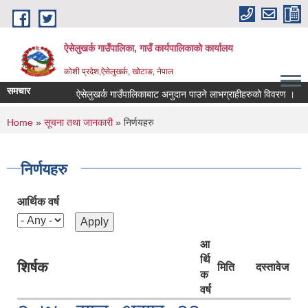
Skip to main content
ऐसेलुखर्क गाउँपालिका, गाउँ कार्यपालिकाको कार्यालय
कोशी प्रदेश,ऐसेलुखर्क, खोटाङ, नेपाल
समचार
ऐसेलुखर्क गाउँपालिकाबाट अनुदान पाउने लाभग्राहीहरुको विवरण ।
You are here
Home
»
सूचना तथा जानकारी
» निर्णयहरु
निर्णयहरु
आर्थिक वर्ष
आ
र्थि
शिर्षक
मिति
दस्तावेज
क
वर्ष