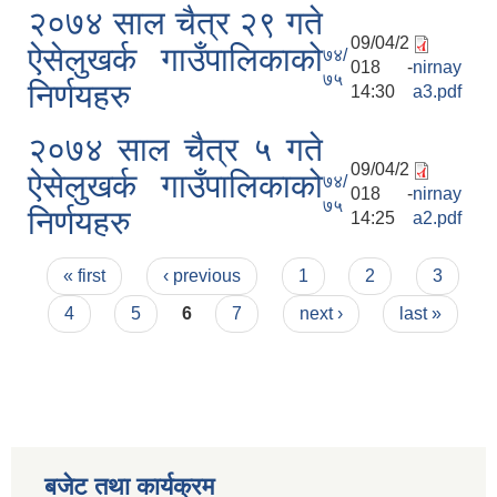
२०७४ साल चैत्र २९ गते
09/04/2
ऐसेलुखर्क गाउँपालिकाको
७४/
018 -
nirnay
७५
निर्णयहरु
14:30
a3.pdf
२०७४ साल चैत्र ५ गते
09/04/2
ऐसेलुखर्क गाउँपालिकाको
७४/
018 -
nirnay
७५
निर्णयहरु
14:25
a2.pdf
Pages
« first
‹ previous
1
2
3
4
5
6
7
next ›
last »
बजेट तथा कार्यक्रम