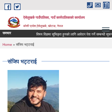
Skip to main content
ऐसेलुखर्क गाउँपालिका, गाउँ कार्यपालिकाको कार्यालय
कोशी प्रदेश,ऐसेलुखर्क, खोटाङ, नेपाल
समचार
विषय विज्ञमा सूचिकृत हुनको लागि आवेदन पेश गर्ने सम्बन्धी सूचना 
You are here
Home
» संजिप भट्टराई
संजिप भट्टराई