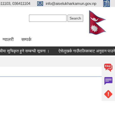
11103, 036411104
info@aiselukharkamun.gov.np
Search form
Search
ग्यालरी
सम्पर्क
ा सुचिकृत हुने सम्बन्धी सूचना ।
ऐसेलुखर्क गाउँपालिकाबाट अनुदान पाउने ल