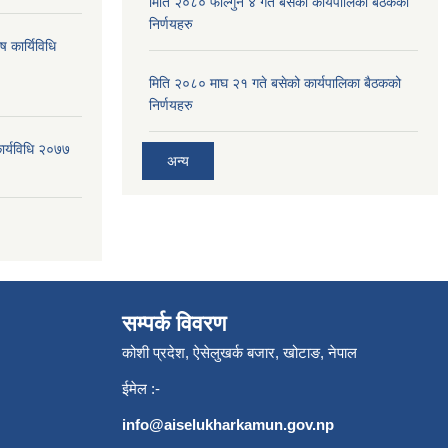
मिति २०८० फाल्गुन ४ गते बसेको कार्यपालिका बैठकको
निर्णयहरु
ष कार्यिविधि
मिति २०८० माघ २१ गते बसेको कार्यपालिका बैठकको
निर्णयहरु
कार्यविधि २०७७
अन्य
सम्पर्क विवरण
कोशी प्रदेश, ऐसेलुखर्क बजार, खोटाङ, नेपाल
ईमेल :-
info@aiselukharkamun.gov.np