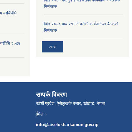
निर्णयहरु
ष कार्यिविधि
मिति २०८० माघ २१ गते बसेको कार्यपालिका बैठकको
निर्णयहरु
कार्यविधि २०७७
अन्य
सम्पर्क विवरण
कोशी प्रदेश, ऐसेलुखर्क बजार, खोटाङ, नेपाल
ईमेल :-
info@aiselukharkamun.gov.np