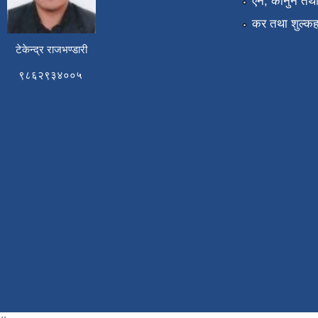
एन, कानुन तथा 
कर तथा शुल्कह
टेकेन्द्र राजभण्डारी
९८६२९३४००५