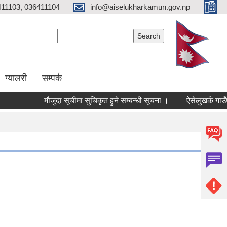
11103, 036411104
info@aiselukharkamun.gov.np
Search form
Search
ग्यालरी
सम्पर्क
मौजुदा सूचीमा सुचिकृत हुने सम्बन्धी सूचना ।
ऐसेलुखर्क गाउँपा